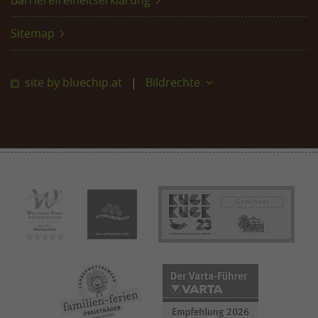
Barrierefreiheitserklärung
Sitemap
site by bluechip.at
Bildrechte