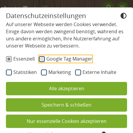
DE
Datenschutzeinstellungen
EN
Auf unserer Webseite werden Cookies verwendet.
Einige davon werden zwingend benötigt, während es
FR
uns andere ermöglichen, Ihre Nutzererfahrung auf
SCHWARZWALD HOTEL
unserer Webseite zu verbessern.
Essenziell
Google Tag Manager
Tradition & Werte
Statistiken
Marketing
Externe Inhalte
Gastgeber & Team
Alle akzeptieren
Übersichtsplan Ludinmühle
Aktiv- & Genussprogramm
Speichern & schließen
Immer bestens informiert
Familienurlaub
Nur essenzielle Cookies akzeptieren
Melden Sie sich zu unserem Newsletter
an