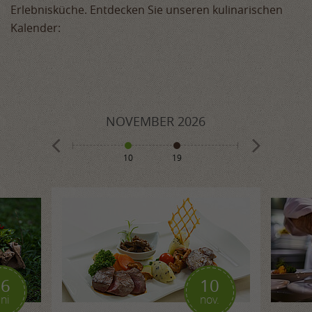
Erlebnisküche. Entdecken Sie unseren kulinarischen
Kalender:
026
NOVEMBER
2026
DEZE
10
19
1
8
10
16
10
uni
nov.