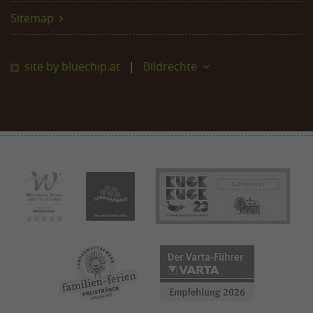
Sitemap
site by bluechip.at
Bildrechte