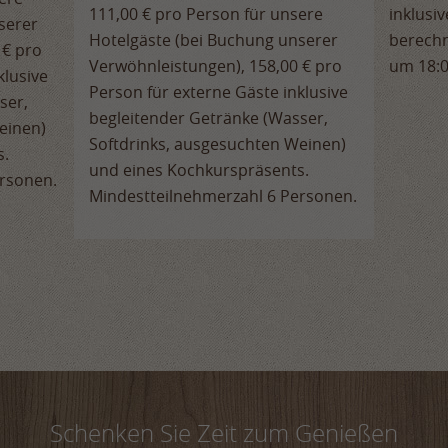
111,00 € pro Person für unsere
inklusi
serer
Hotelgäste (bei Buchung unserer
berechn
 € pro
Verwöhnleistungen), 158,00 € pro
um 18:
klusive
Person für externe Gäste inklusive
ser,
begleitender Getränke (Wasser,
einen)
Softdrinks, ausgesuchten Weinen)
s.
und eines Kochkurspräsents.
ersonen.
Mindestteilnehmerzahl 6 Personen.
Schenken Sie Zeit zum Genießen