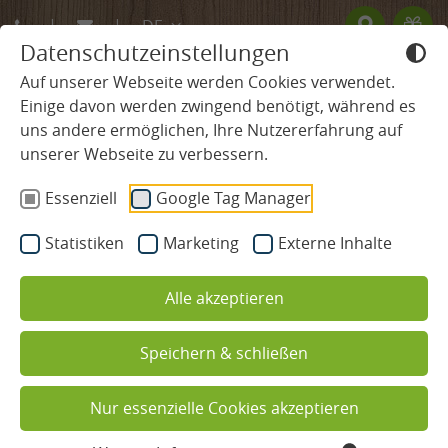
DE
Datenschutzeinstellungen
EN
Auf unserer Webseite werden Cookies verwendet.
Einige davon werden zwingend benötigt, während es
FR
uns andere ermöglichen, Ihre Nutzererfahrung auf
SCHWARZWALD HOTEL
unserer Webseite zu verbessern.
Essenziell
Google Tag Manager
ZIMMER & PREISE
Statistiken
Marketing
Externe Inhalte
WELLNESS & SPA
Alle akzeptieren
KULINARIUM
Speichern & schließen
Restaurants
Restaurant & Gourmet Hotel im
Schwarzwald
Verwöhnpension
Nur essenzielle Cookies akzeptieren