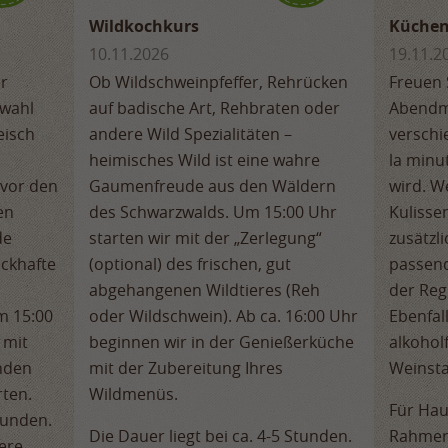
Wildkochkurs
Küchen
10.11.2026
19.11.2
r
Ob Wildschweinpfeffer, Rehrücken
Freuen 
swahl
auf badische Art, Rehbraten oder
Abendm
eisch
andere Wild Spezialitäten –
verschi
heimisches Wild ist eine wahre
la minut
 vor den
Gaumenfreude aus den Wäldern
wird. We
en
des Schwarzwalds. Um 15:00 Uhr
Kulisse
de
starten wir mit der „Zerlegung“
zusätzl
ckhafte
(optional) des frischen, gut
passend
abgehangenen Wildtieres (Reh
der Reg
m 15:00
oder Wildschwein). Ab ca. 16:00 Uhr
Ebenfal
 mit
beginnen wir in der Genießerküche
alkohol
nden
mit der Zubereitung Ihres
Weinsta
ten.
Wildmenüs.
Für Hau
Stunden.
Die Dauer liegt bei ca. 4-5 Stunden.
Rahmen
ere