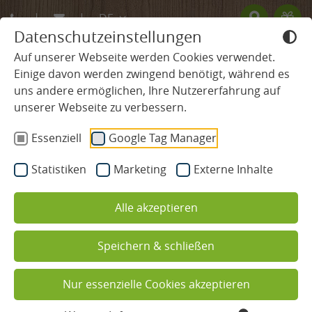
DE
Datenschutzeinstellungen
EN
Auf unserer Webseite werden Cookies verwendet.
Einige davon werden zwingend benötigt, während es
FR
uns andere ermöglichen, Ihre Nutzererfahrung auf
SCHWARZWALD HOTEL
unserer Webseite zu verbessern.
Essenziell
Google Tag Manager
ZIMMER & PREISE
Statistiken
Marketing
Externe Inhalte
WELLNESS & SPA
Alle akzeptieren
Schwimmbad & Pools
Speichern & schließen
Spa & Saunawelt
Wellnessurlaub im Schwarzwald
Beauty
Nur essenzielle Cookies akzeptieren
Ihr Wellness- & Spahotel Ludinmühle