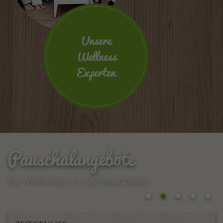
Unsere
Wellness
Experten
Pauschalangebote
für Wellness im Schwarzwald