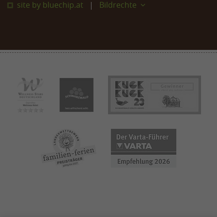
site by bluechip.at
Bildrechte