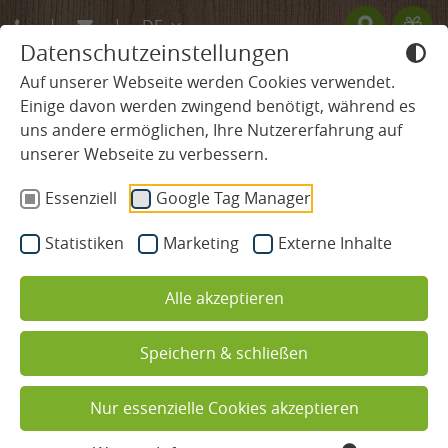
DE
Datenschutzeinstellungen
EN
Auf unserer Webseite werden Cookies verwendet.
Einige davon werden zwingend benötigt, während es
FR
uns andere ermöglichen, Ihre Nutzererfahrung auf
SCHWARZWALD HOTEL
unserer Webseite zu verbessern.
Essenziell
Google Tag Manager
Tradition & Werte
Statistiken
Marketing
Externe Inhalte
Gastgeber & Team
Alle akzeptieren
Übersichtsplan Ludinmühle
Aktiv- & Genussprogramm
Speichern & schließen
Wellness Wochenende im
Familienurlaub
Schwarzwald
Nur essenzielle Cookies akzeptieren