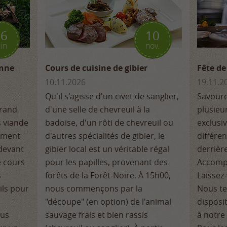
16
10
uin
nov.
enne
Cours de cuisine de gibier
Fête de
10.11.2026
19.11.2
Qu'il s'agisse d'un civet de sanglier,
Savoure
grand
d'une selle de chevreuil à la
plusieu
s viande
badoise, d'un rôti de chevreuil ou
exclusi
lement
d'autres spécialités de gibier, le
différe
 devant
gibier local est un véritable régal
derrière
e cours
pour les papilles, provenant des
Accompa
s
forêts de la Forêt-Noire. À 15h00,
Laissez
ils pour
nous commençons par la
Nous te
"découpe" (en option) de l'animal
disposi
ous
sauvage frais et bien rassis
à notre 