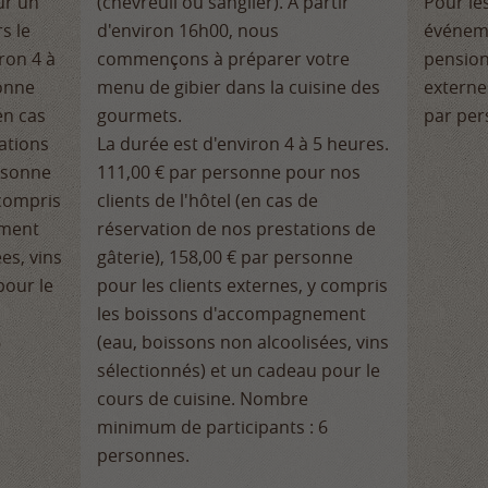
ur un
(chevreuil ou sanglier). À partir
Pour les
s le
d'environ 16h00, nous
événeme
ron 4 à
commençons à préparer votre
pension 
sonne
menu de gibier dans la cuisine des
externe
en cas
gourmets.
par per
ations
La durée est d'environ 4 à 5 heures.
ersonne
111,00 € par personne pour nos
 compris
clients de l'hôtel (en cas de
ement
réservation de nos prestations de
es, vins
gâterie), 158,00 € par personne
pour le
pour les clients externes, y compris
les boissons d'accompagnement
6
(eau, boissons non alcoolisées, vins
sélectionnés) et un cadeau pour le
cours de cuisine. Nombre
minimum de participants : 6
personnes.