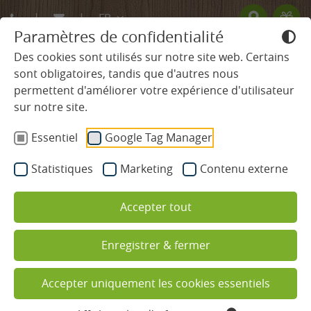
FR
Paramètres de confidentialité
DE
Des cookies sont utilisés sur notre site web. Certains
sont obligatoires, tandis que d'autres nous
EN
permettent d'améliorer votre expérience d'utilisateur
HÔTEL
sur notre site.
Essentiel
Google Tag Manager
CHAMBRES & TARIFS
Statistiques
Marketing
Contenu externe
BIEN-ÊTRE ET SPA
Accepter tout
GASTRONOMIE
Enregistrer & fermer
Restaurants
Hôtel et restaurant
gastronomique dans la Forêt-
Pension privilège
Accepter uniquement les cookies essentiels
Noire