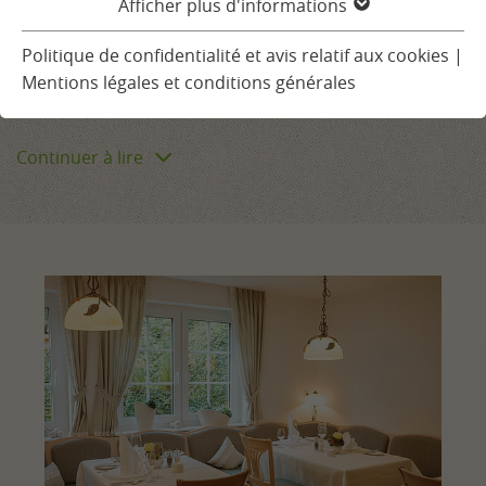
Afficher plus d'informations
École de cuisine
Ludinmühle, un hôtel pour bien
Politique de confidentialité et avis relatif aux cookies
|
manger et savourer
Calendrier gastronomique
Mentions légales et conditions générales
Réserver une table
Continuer à lire
RÉGION ET ACTIVITÉS