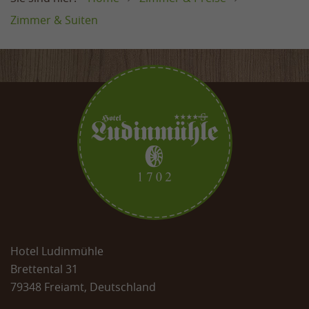
mehr zum Familienurlaub in der Ludinmühle »
Erfahren Sie hier mehr über die
Zimmer & Suiten
Buchungsbestimmungen sowie
Stornierungskosten:
Informationen & Stornobedingungen
Hotel Ludinmühle
Brettental 31
79348 Freiamt, Deutschland