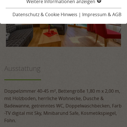
Gutscheine
Weitere Informationen anzeigen


Datenschutz & Cookie Hinweis
|
Impressum & AGB
Anfrage
Buchen
Urlaubsplaner
WELLNESS & SPA
Ausstattung
KULINARIUM
REGION & AKTIV
Doppelzimmer 40-45 m², Bettengröße 1,80 m x 2,00 m,
mit Holzboden, herrliche Wohnecke, Dusche &
KARRIERE
Badewanne, getrenntes WC, Doppelwaschbecken, Farb
-TV digital mit Sky, Minibarund Safe, Kosmetikspiegel,
Föhn.