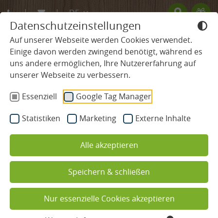
DE
Datenschutzeinstellungen
EN
Auf unserer Webseite werden Cookies verwendet.
Einige davon werden zwingend benötigt, während es
FR
uns andere ermöglichen, Ihre Nutzererfahrung auf
SCHWARZWALD HOTEL
unserer Webseite zu verbessern.
Typ Fohreneck im Haupthaus
Essenziell
Google Tag Manager
ZIMMER & PREISE
mit Süd- oder Nordbalkon
Statistiken
Marketing
Externe Inhalte
Zimmer & Suiten
Alle akzeptieren
Angebote
Inklusivleistungen
Speichern & schließen
Informationen & Wissenswertes
Nur essenzielle Cookies akzeptieren