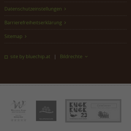
Datenschutzeinstellungen
Barrierefreiheitserklärung
Sitemap
site by bluechip.at
Bildrechte