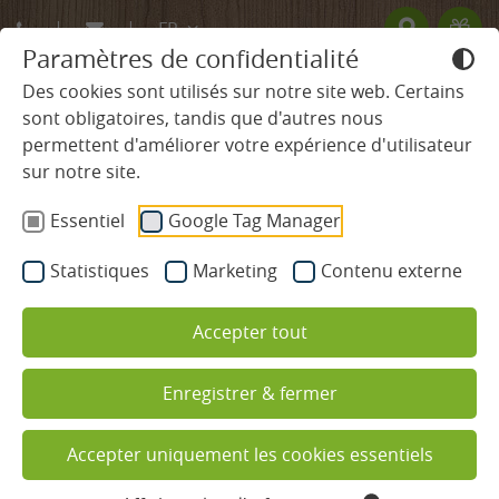
FR
Paramètres de confidentialité
DE
Des cookies sont utilisés sur notre site web. Certains
sont obligatoires, tandis que d'autres nous
EN
permettent d'améliorer votre expérience d'utilisateur
HÔTEL
sur notre site.
Essentiel
Google Tag Manager
CHAMBRES & TARIFS
Statistiques
Marketing
Contenu externe
BIEN-ÊTRE ET SPA
Accepter tout
Piscines
Enregistrer & fermer
Spa et espace sauna
Vacances de bien-être dans la
Forêt-Noire
Soins de beauté
Accepter uniquement les cookies essentiels