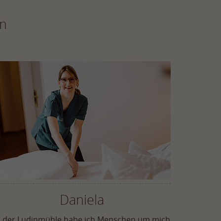
en
Daniela
n der Ludinmühle habe ich Menschen um mich