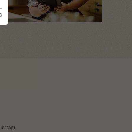
erprogramm
B
ugsziele
are & Tagung
iertag)