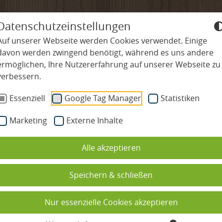
+49-7645-9119-0
info@
ludinmuehle
Datenschutzeinstellungen
Auf unserer Webseite werden Cookies verwendet. Einige
davon werden zwingend benötigt, während es uns andere
ermöglichen, Ihre Nutzererfahrung auf unserer Webseite zu
ISE
WELLNESS & SPA
KULINARIUM
REGION
verbessern.
Essenziell
Google Tag Manager
Statistiken
iten
Schwimmbad & Pools
Restaurants
Arbeiten in 
Natur
Marketing
Externe Inhalte
Spa & Saunawelt
Verwöhnpension
Ausbildung, 
Wande
 (m/w/d) Herzen
Alle akzeptieren
ungen
Beauty
Kochschule
Stellenangeb
Rad &
Speichern & schließen
en & Wissenswertes
Massagen
Kulinarischer Kalender
Bewerbungsf
Golf 
Nur essenzielle Cookies akzeptieren
eit
Wellnessurlaub mit Kindern
Tischreservierung
Famil