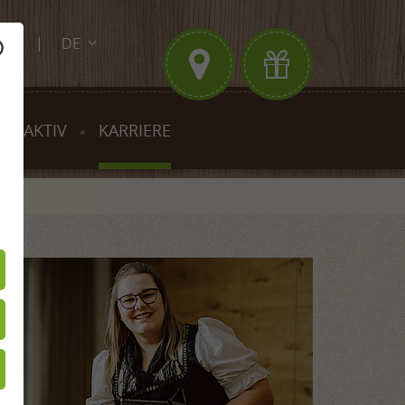
DE
.de
EN
FR
 & AKTIV
KARRIERE
der Ludinmühle
 & Aktiv
Studium & Praktikum
rn & Nordic Walking
ote
 Mountainbike
ormular
im Schwarzwald
ienurlaub