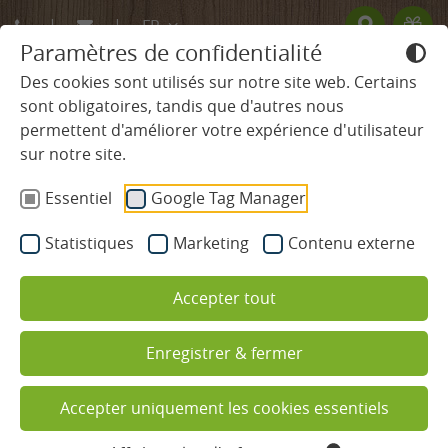
FR
Paramètres de confidentialité
DE
Des cookies sont utilisés sur notre site web. Certains
sont obligatoires, tandis que d'autres nous
EN
permettent d'améliorer votre expérience d'utilisateur
HÔTEL
sur notre site.
Essentiel
Google Tag Manager
CHAMBRES & TARIFS
Statistiques
Marketing
Contenu externe
Chambres & suites
Accepter tout
Offres
Des vacances sur mesure à
Prestations incluses
Enregistrer & fermer
l’hôtel Ludinmühle
Informations utiles
Accepter uniquement les cookies essentiels
Planifiez vos vacances rapidement et
en toute simplicité