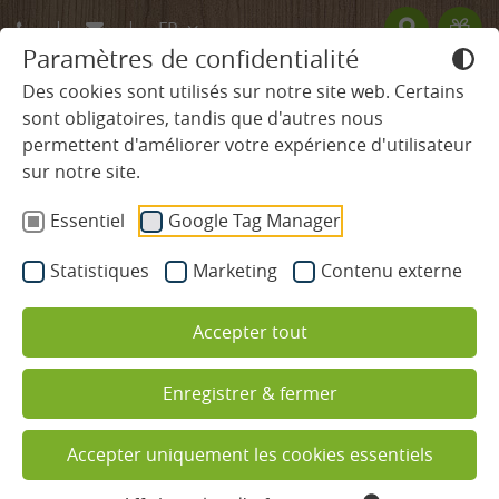
FR
Paramètres de confidentialité
DE
Des cookies sont utilisés sur notre site web. Certains
sont obligatoires, tandis que d'autres nous
EN
permettent d'améliorer votre expérience d'utilisateur
HÔTEL
sur notre site.
Essentiel
Google Tag Manager
CHAMBRES & TARIFS
Statistiques
Marketing
Contenu externe
BIEN-ÊTRE ET SPA
Accepter tout
Piscines
Enregistrer & fermer
Spa et espace sauna
Passer des vacances de bien-être
avec des enfants dans la Forêt-
Soins de beauté
Accepter uniquement les cookies essentiels
Noire