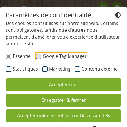
FR
Paramètres de confidentialité
DE
Des cookies sont utilisés sur notre site web. Certains
sont obligatoires, tandis que d'autres nous
EN
permettent d'améliorer votre expérience d'utilisateur
HÔTEL
sur notre site.
Essentiel
Google Tag Manager
CHAMBRES & TARIFS
Statistiques
Marketing
Contenu externe
BIEN-ÊTRE ET SPA
Accepter tout
GASTRONOMIE
Enregistrer & fermer
Restaurants
Bien manger dans les
restaurants de Ludinmühle
Pension privilège
Accepter uniquement les cookies essentiels