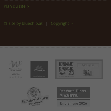
Plan du site
site by bluechip.at
Copyright