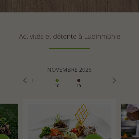
Activités et détente à Ludinmühle
026
NOVEMBRE
2026
DÉCE
10
19
1
8
10