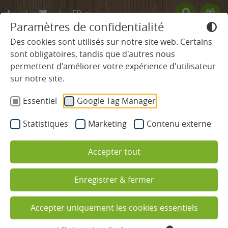
FR
Paramètres de confidentialité
DE
Des cookies sont utilisés sur notre site web. Certains
sont obligatoires, tandis que d'autres nous
EN
permettent d'améliorer votre expérience d'utilisateur
HÔTEL
sur notre site.
Essentiel
Google Tag Manager
CHAMBRES & TARIFS
Statistiques
Marketing
Contenu externe
BIEN-ÊTRE ET SPA
Accepter tout
GASTRONOMIE
Enregistrer & fermer
RÉGION ET ACTIVITÉS
Détente et randonnées dans la
Forêt-Noire
Nature et activités
Accepter uniquement les cookies essentiels