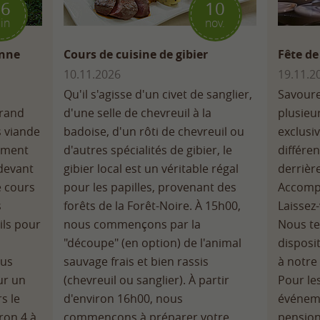
16
10
uin
nov.
enne
Cours de cuisine de gibier
Fête de
10.11.2026
19.11.2
Qu'il s'agisse d'un civet de sanglier,
Savoure
grand
d'une selle de chevreuil à la
plusieu
s viande
badoise, d'un rôti de chevreuil ou
exclusi
lement
d'autres spécialités de gibier, le
différe
 devant
gibier local est un véritable régal
derrière
e cours
pour les papilles, provenant des
Accompa
s
forêts de la Forêt-Noire. À 15h00,
Laissez
ils pour
nous commençons par la
Nous te
"découpe" (en option) de l'animal
disposi
ous
sauvage frais et bien rassis
à notre 
ur un
(chevreuil ou sanglier). À partir
Pour les
s le
d'environ 16h00, nous
événeme
ron 4 à
commençons à préparer votre
pension 