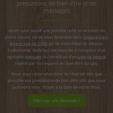
prestations de bien-être et de
abrupte de Himmelfels, demande environ 4,5
Sentier découverte
massages
heures.
Après avoir passé une journée riche en activités en
pleine nature, venez vous détendre dans
l’espace bien-
être et spa de 2 000 m²
de votre hôtel de détente
Ludinmühle. Relâchez vos muscles à l’occasion d’un
agréable
massage
ou bénéficiez d’un
soin de beauté
réalisé par nos experts en bien-être du spa.
Nous vous recommandons de réserver dès que
possible vos prestations de bien-être afin que nous
puissions vous choyer à la date de votre choix.
Effectuer une demande