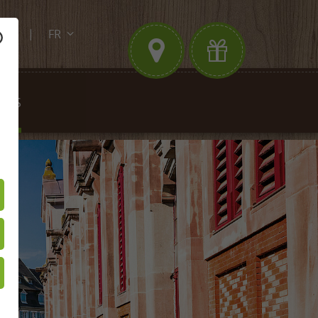
FR
.de
DE
EN
ITÉS