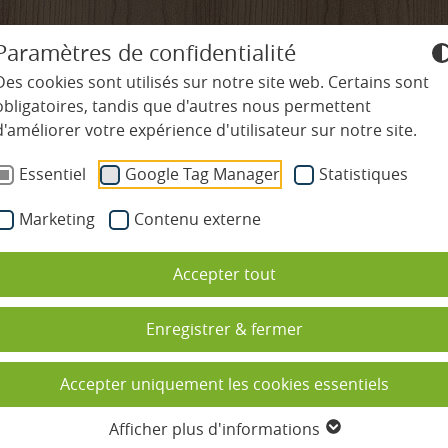
+49-7645-9119-0
info@
ludinmuehle
Paramètres de confidentialité
Des cookies sont utilisés sur notre site web. Certains sont
obligatoires, tandis que d'autres nous permettent
d'améliorer votre expérience d'utilisateur sur notre site.
ÊTRE ET SPA
GASTRONOMIE
RÉGION ET ACTIV
Essentiel
Google Tag Manager
Statistiques
Marketing
Contenu externe
cines
Restaurants
Nature et activités
Accepter tout
 et espace sauna
Pension privilège
Randonnée et marche nordique
ns de beauté
École de cuisine
Vélo et V.T.T.
Enregistrer & fermer
sages
Calendrier gastronomique
Golf dans la Forêt-Noire
Accepter uniquement les cookies essentiels
 vacances de bien-être avec des
Réserver une table
Vacances en famille
Afficher plus d'informations
ants