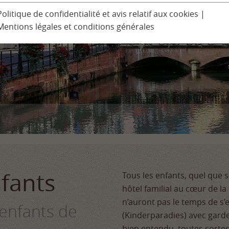
Programme pour les enfants
Politique de confidentialité et avis relatif aux cookies
|
 Spa à Ludinmühle
Mentions légales et conditions générales
Excursions
Séminaires et conférences
nfants
Tous les enfants, quel que 
hôtel familial au cœur de la F
n’auront pas le temps de s’
enfants de
(Kinderparadies) avec garder
bien entendu, toutes sortes 