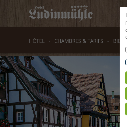
HÔTEL
CHAMBRES & TARIFS
BIEN-
Traditions & valeurs
Chambres & suites
Pis
L’hôtelier et son équipe
Offres
Spa
Plan général de Ludinmühle
Prestations incluses
Soi
Programme d’activités et de
Informations utiles
Mas
détente
Bons
Des
Vacances en famille
enf