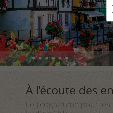
Demande
Emplacement & accès
Day
Réservation
Impressions
Planificateur de vacances
Témoignages des clients
Newsletter
À l’écoute des e
Le programme pour les 