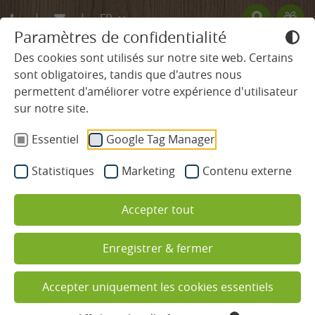
FR
Paramètres de confidentialité
DE
Des cookies sont utilisés sur notre site web. Certains
sont obligatoires, tandis que d'autres nous
EN
permettent d'améliorer votre expérience d'utilisateur
HÔTEL
sur notre site.
Essentiel
Google Tag Manager
Traditions & valeurs
Statistiques
Marketing
Contenu externe
L’hôtelier et son équipe
Accepter tout
Plan général de Ludinmühle
Programme d’activités et de détente
Enregistrer & fermer
Un hôtel familial dans la Forêt-
Vacances en famille
Noire
Accepter uniquement les cookies essentiels