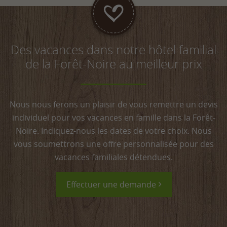
Bébés et jeunes enfants
0 à 2 ans
Les enfants de moins de deux ans, pour
Des vacances dans notre hôtel familial
lesquels nous installerons avec plaisir un lit
de la Forêt-Noire au meilleur prix
d'appoint dans la chambre des parents, seront
nos invités pour la nuitée et le petit-déjeuner.
Tarifs pour les enfants
Nous nous ferons un plaisir de vous remettre un devis
(nuit dans la chambre des parents ou des grands-
individuel pour vos vacances en famille dans la Forêt-
parents):
Noire. Indiquez-nous les dates de votre choix. Nous
vous soumettrons une offre personnalisée pour des
Pour les enfants, la pension privilège comprend le
vacances familiales détendues.
petit-déjeuner buffet, avec toutes sortes de
friandises, le goûter buffet (Vitalbuffet) et le dîner
Effectuer une demande
avec menu enfant.
3 à 6 ans
67 € par enfant et par nuit