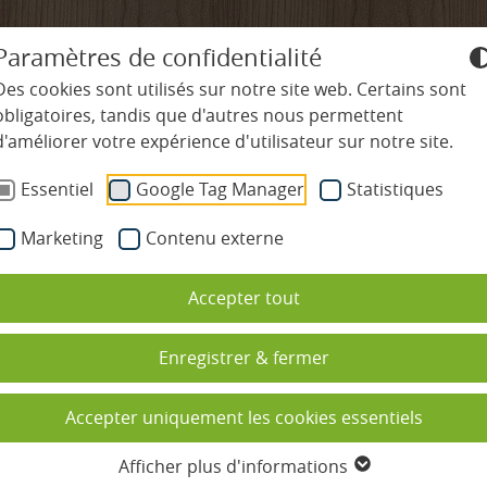
+49-7645-9119-0
info@
ludinmuehle
Paramètres de confidentialité
Des cookies sont utilisés sur notre site web. Certains sont
obligatoires, tandis que d'autres nous permettent
d'améliorer votre expérience d'utilisateur sur notre site.
ÊTRE ET SPA
GASTRONOMIE
RÉGION ET ACTIV
Essentiel
Google Tag Manager
Statistiques
Marketing
Contenu externe
cines
Restaurants
Nature et activités
timent d'origine ou 
Accepter tout
 et espace sauna
Pension privilège
Randonnée et marche nordique
ns de beauté
École de cuisine
Vélo et V.T.T.
Enregistrer & fermer
d ou est
sages
Calendrier gastronomique
Golf dans la Forêt-Noire
Accepter uniquement les cookies essentiels
 vacances de bien-être avec des
Réserver une table
Vacances en famille
Afficher plus d'informations
ants