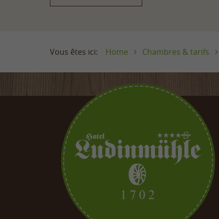
Nous facturons notre ¾ de pension pour enf
En savoir plus sur les vacances en famille 
Home
Chambres & tarifs