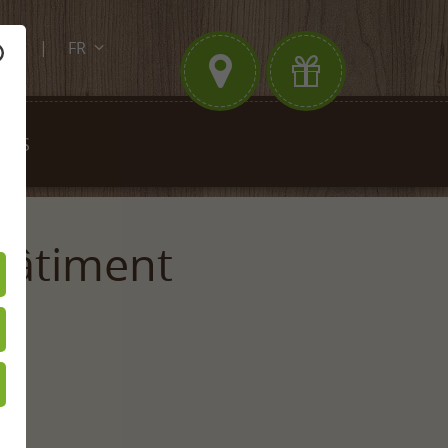
FR
.de
DE
EN
ITÉS
bâtiment