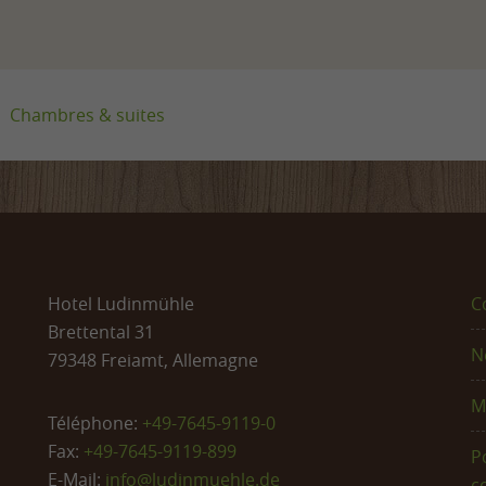
ants à 35 € par jour.
à Ludinmühle »
Chambres & suites
Hotel Ludinmühle
C
Brettental 31
N
79348 Freiamt, Allemagne
M
Téléphone:
+49-7645-9119-0
Fax:
+49-7645-9119-899
Po
E-Mail:
info@
ludinmuehle.de
c