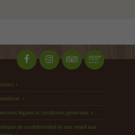
ontact
ewsletter
entions légales et conditions générales
litique de confidentialité et avis relatif aux
ookies