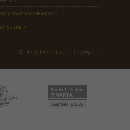
atenschutzeinstellungen
lan du site
site by bluechip.at
Copyright