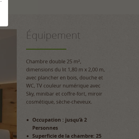
Équipement
Chambre double 25 m²,
dimensions du lit 1,80 m x 2,00 m,
avec plancher en bois, douche et
WC, TV couleur numérique avec
Sky, minibar et coffre-fort, miroir
cosmétique, sèche-cheveux.
Occupation : jusqu’à 2
Personnes
Superficie de la chambre: 25