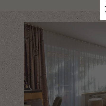
Demande
Emplacement & accès
Day
Réservation
Impressions
Planificateur de vacances
Témoignages des clients
Newsletter