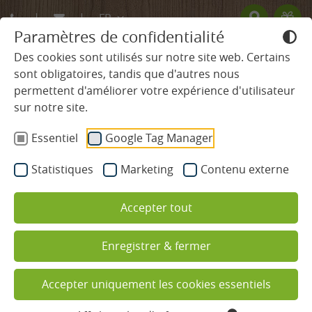
FR
Paramètres de confidentialité
DE
Des cookies sont utilisés sur notre site web. Certains
sont obligatoires, tandis que d'autres nous
EN
permettent d'améliorer votre expérience d'utilisateur
HÔTEL
sur notre site.
Fête nationale à Brettental
Essentiel
Google Tag Manager
CHAMBRES & TARIFS
Statistiques
Marketing
Contenu externe
Chambres & suites
Accepter tout
Offres
Prestations incluses
Enregistrer & fermer
Informations utiles
Accepter uniquement les cookies essentiels