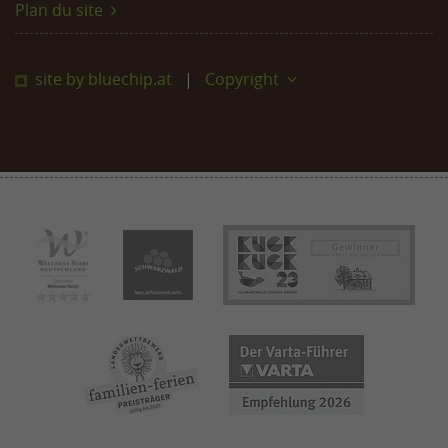
Plan du site
site by bluechip.at
Copyright