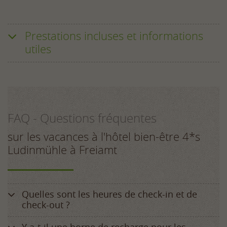
Prestations incluses et informations
utiles
Prestations incluses:
Gastronomie:
FAQ - Questions fréquentes
Les tarifs ci-dessus comprennent notre
généreux petit-déjeuner buffet, le goûter buffet
sur les vacances à l'hôtel bien-être 4*s
(Vitalbuffet) et, si vous choisissez la pension
Ludinmühle à Freiamt​​​
privilège (en option), vous avez droit à un dîner
composé de six plats à choisir.
Bien-être et détente :
Quelles sont les heures de check-in et de
Utilisation du centre de bien-être de 2000 m²
check-out ?
(piscines d’intérieur et d’extérieur chauffées
toute l’année) avec son espace sauna familial,