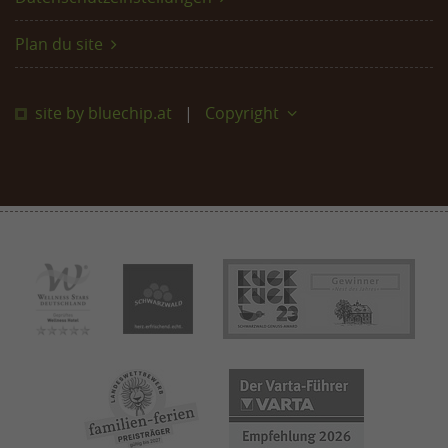
Plan du site
site by bluechip.at
Copyright