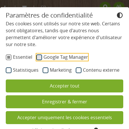
FR
Paramètres de confidentialité
DE
Des cookies sont utilisés sur notre site web. Certains
sont obligatoires, tandis que d'autres nous
EN
permettent d'améliorer votre expérience d'utilisateur
HÔTEL
sur notre site.
Des soins pour les mains et les
Essentiel
Google Tag Manager
CHAMBRES & TARIFS
pieds
L’hôtel de détente 4 étoiles Superior
Statistiques
Marketing
Contenu externe
BIEN-ÊTRE ET SPA
Ludinmühle
Accepter tout
Piscines
Enregistrer & fermer
Spa et espace sauna
Soins de beauté
Accepter uniquement les cookies essentiels
manucure sans vernis à angles