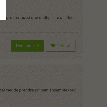
s profiter aussi une multiplicité d´effets
Demander
Retenir
uo permet de prendre un bain ensemble tout