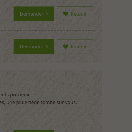
Demander
Retenir
Demander
Retenir
ents précieux.
es, une pluie tiède tombe sur vous.