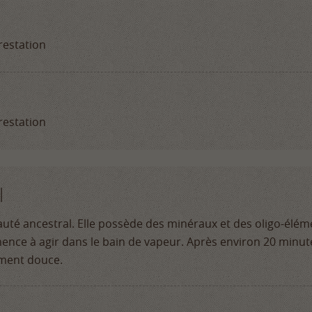
restation
restation
l
auté ancestral. Elle possède des minéraux et des oligo-élém
mmence à agir dans le bain de vapeur. Après environ 20 minut
rement douce.