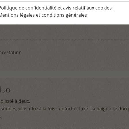
Programme pour les enfants
nnes
Politique de confidentialité et avis relatif aux cookies
|
 Spa à Ludinmühle
Mentions légales et conditions générales
Excursions
te expérience de l´apesanteur, du calme et de la détente mai
Séminaires et conférences
prestation
duo
licité à deux.
onnes, elle offre à la fois confort et luxe. La baignoire d
.