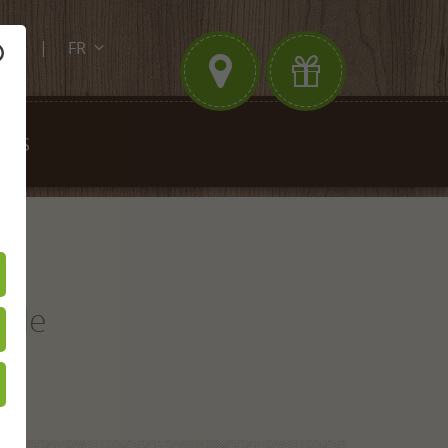
FR
.de
DE
EN
ITÉS
ühle