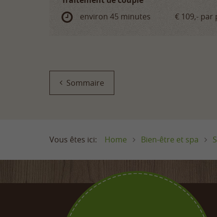
environ 45 minutes
€ 109,-
par 
Sommaire
Home
Bien-être et spa
S