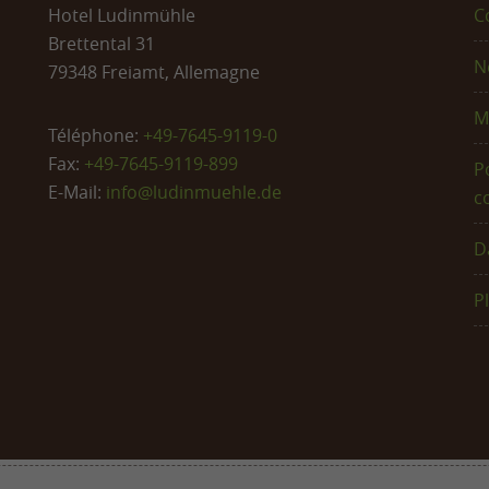
Hotel Ludinmühle
C
Brettental 31
N
79348 Freiamt, Allemagne
M
Téléphone:
+49-7645-9119-0
Fax:
+49-7645-9119-899
Po
E-Mail:
info@
ludinmuehle.de
c
D
P