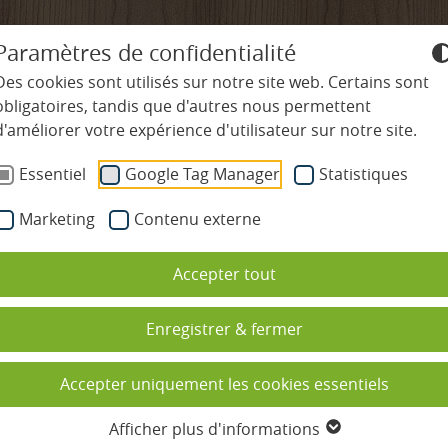
+49-7645-9119-0
info@
ludinmuehle
Paramètres de confidentialité
Des cookies sont utilisés sur notre site web. Certains sont
obligatoires, tandis que d'autres nous permettent
d'améliorer votre expérience d'utilisateur sur notre site.
ÊTRE ET SPA
GASTRONOMIE
RÉGION ET ACTIV
Essentiel
Google Tag Manager
Statistiques
Marketing
Contenu externe
cines
Restaurants
Nature et activités
Accepter tout
 et espace sauna
Pension privilège
Randonnée et marche nordique
tre à deux à l’hôtel 4*S Ludinm
ns de beauté
École de cuisine
Vélo et V.T.T.
Enregistrer & fermer
sages
Calendrier gastronomique
Golf dans la Forêt-Noire
Accepter uniquement les cookies essentiels
 vacances de bien-être avec des
Réserver une table
Vacances en famille
Afficher plus d'informations
ants