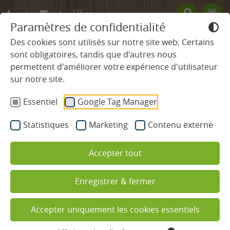
FR
Paramètres de confidentialité
DE
Des cookies sont utilisés sur notre site web. Certains
sont obligatoires, tandis que d'autres nous
EN
permettent d'améliorer votre expérience d'utilisateur
HÔTEL
sur notre site.
Essentiel
Google Tag Manager
Traditions & valeurs
Statistiques
Marketing
Contenu externe
L’hôtelier et son équipe
Accepter tout
Plan général de Ludinmühle
Programme d’activités et de détente
Enregistrer & fermer
La boutique de l’hôtel
Vacances en famille
Ludinmühle
Accepter uniquement les cookies essentiels